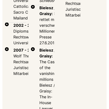
Università
SchiedsVZ 2013, 2014
Rechtsanwälte
Cattolica del
Bielesz /
Juristische
Sacro Cuore,
Graisy:
So
Mitarbeiterin
Mailand
rettet man
2002 - 2007:
verschwundene
Diplomstudium der
Millionen, Die
Rechtswissenschaften
Presse
Universität Wien
27.6.2010
2007 - 2008:
Bielesz /
Wolf Theiss
Graisy:
Rechtsanwälte
The Case
Juristische
of the
Mitarbeiterin
vanishing
millions
Bielesz /
Graisy:
The In-
House
Lawyer